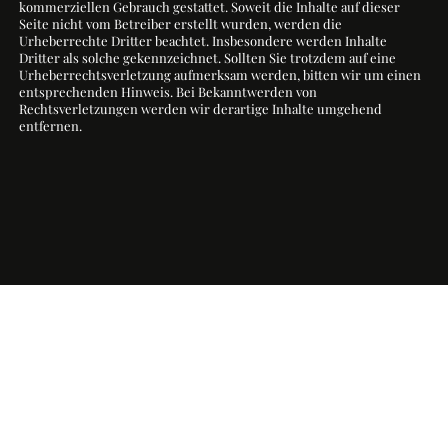
kommerziellen Gebrauch gestattet. Soweit die Inhalte auf dieser
Seite nicht vom Betreiber erstellt wurden, werden die
Urheberrechte Dritter beachtet. Insbesondere werden Inhalte
Dritter als solche gekennzeichnet. Sollten Sie trotzdem auf eine
Urheberrechtsverletzung aufmerksam werden, bitten wir um einen
entsprechenden Hinweis. Bei Bekanntwerden von
Rechtsverletzungen werden wir derartige Inhalte umgehend
entfernen.
SKIP
APELINO
DATENSCHUTZBESTIMMUNG
IMPRESSUM
NAVIGATION
© Copyright 2026 DPB Event Management GmbH & Co. KG
Design: STUDIO PORATH