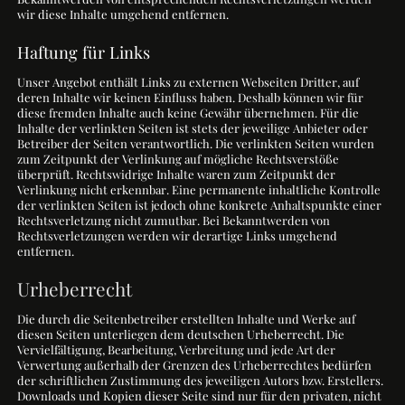
wir diese Inhalte umgehend entfernen.
Haftung für Links
Unser Angebot enthält Links zu externen Webseiten Dritter, auf
deren Inhalte wir keinen Einfluss haben. Deshalb können wir für
diese fremden Inhalte auch keine Gewähr übernehmen. Für die
Inhalte der verlinkten Seiten ist stets der jeweilige Anbieter oder
Betreiber der Seiten verantwortlich. Die verlinkten Seiten wurden
zum Zeitpunkt der Verlinkung auf mögliche Rechtsverstöße
überprüft. Rechtswidrige Inhalte waren zum Zeitpunkt der
Verlinkung nicht erkennbar. Eine permanente inhaltliche Kontrolle
der verlinkten Seiten ist jedoch ohne konkrete Anhaltspunkte einer
Rechtsverletzung nicht zumutbar. Bei Bekanntwerden von
Rechtsverletzungen werden wir derartige Links umgehend
entfernen.
Urheberrecht
Die durch die Seitenbetreiber erstellten Inhalte und Werke auf
diesen Seiten unterliegen dem deutschen Urheberrecht. Die
Vervielfältigung, Bearbeitung, Verbreitung und jede Art der
Verwertung außerhalb der Grenzen des Urheberrechtes bedürfen
der schriftlichen Zustimmung des jeweiligen Autors bzw. Erstellers.
Downloads und Kopien dieser Seite sind nur für den privaten, nicht