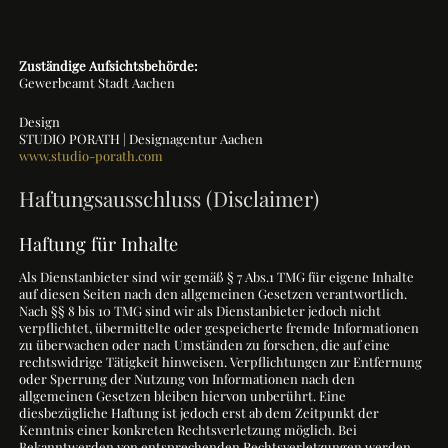
Zuständige Aufsichtsbehörde:
Gewerbeamt Stadt Aachen
Design
STUDIO PORATH | Designagentur Aachen
www.studio-porath.com
Haftungsausschluss (Disclaimer)
Haftung für Inhalte
Als Dienstanbieter sind wir gemäß § 7 Abs.1 TMG für eigene Inhalte
auf diesen Seiten nach den allgemeinen Gesetzen verantwortlich.
Nach §§ 8 bis 10 TMG sind wir als Dienstanbieter jedoch nicht
verpflichtet, übermittelte oder gespeicherte fremde Informationen
zu überwachen oder nach Umständen zu forschen, die auf eine
rechtswidrige Tätigkeit hinweisen. Verpflichtungen zur Entfernung
oder Sperrung der Nutzung von Informationen nach den
allgemeinen Gesetzen bleiben hiervon unberührt. Eine
diesbezügliche Haftung ist jedoch erst ab dem Zeitpunkt der
Kenntnis einer konkreten Rechtsverletzung möglich. Bei
Bekanntwerden von entsprechenden Rechtsverletzungen werden